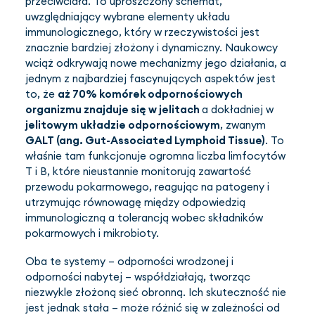
przeciwciała. To uproszczony schemat,
uwzględniający wybrane elementy układu
immunologicznego, który w rzeczywistości jest
znacznie bardziej złożony i dynamiczny. Naukowcy
wciąż odkrywają nowe mechanizmy jego działania, a
jednym z najbardziej fascynujących aspektów jest
to, że
aż 70% komórek odpornościowych
organizmu znajduje się w jelitach
a dokładniej w
jelitowym układzie odpornościowym
, zwanym
GALT (ang. Gut-Associated Lymphoid Tissue)
. To
właśnie tam funkcjonuje ogromna liczba limfocytów
T i B, które nieustannie monitorują zawartość
przewodu pokarmowego, reagując na patogeny i
utrzymując równowagę między odpowiedzią
immunologiczną a tolerancją wobec składników
pokarmowych i mikrobioty.
Oba te systemy – odporności wrodzonej i
odporności nabytej – współdziałają, tworząc
niezwykle złożoną sieć obronną. Ich skuteczność nie
jest jednak stała – może różnić się w zależności od