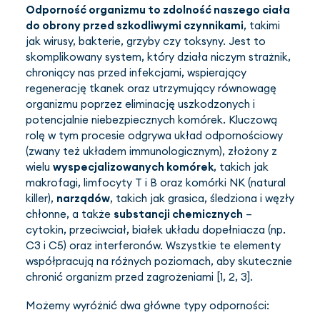
Odporność organizmu to zdolność naszego ciała
do obrony przed szkodliwymi czynnikami
, takimi
jak wirusy, bakterie, grzyby czy toksyny. Jest to
skomplikowany system, który działa niczym strażnik,
chroniący nas przed infekcjami, wspierający
regenerację tkanek oraz utrzymujący równowagę
organizmu poprzez eliminację uszkodzonych i
potencjalnie niebezpiecznych komórek. Kluczową
rolę w tym procesie odgrywa układ odpornościowy
(zwany też układem immunologicznym), złożony z
wielu
wyspecjalizowanych komórek
, takich jak
makrofagi, limfocyty T i B oraz komórki NK (natural
killer),
narządów
, takich jak grasica, śledziona i węzły
chłonne, a także
substancji chemicznych
–
cytokin, przeciwciał, białek układu dopełniacza (np.
C3 i C5) oraz interferonów. Wszystkie te elementy
współpracują na różnych poziomach, aby skutecznie
chronić organizm przed zagrożeniami [1, 2, 3].
Możemy wyróżnić dwa główne typy odporności: