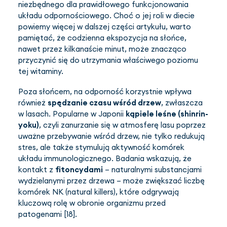
niezbędnego dla prawidłowego funkcjonowania
układu odpornościowego. Choć o jej roli w diecie
powiemy więcej w dalszej części artykułu, warto
pamiętać, że codzienna ekspozycja na słońce,
nawet przez kilkanaście minut, może znacząco
przyczynić się do utrzymania właściwego poziomu
tej witaminy.
Poza słońcem, na odporność korzystnie wpływa
również
spędzanie czasu wśród drzew
, zwłaszcza
w lasach. Popularne w Japonii
kąpiele leśne (shinrin-
yoku)
, czyli zanurzanie się w atmosferę lasu poprzez
uważne przebywanie wśród drzew, nie tylko redukują
stres, ale także stymulują aktywność komórek
układu immunologicznego. Badania wskazują, że
kontakt z
fitoncydami
– naturalnymi substancjami
wydzielanymi przez drzewa – może zwiększać liczbę
komórek NK (natural killers), które odgrywają
kluczową rolę w obronie organizmu przed
patogenami [18].