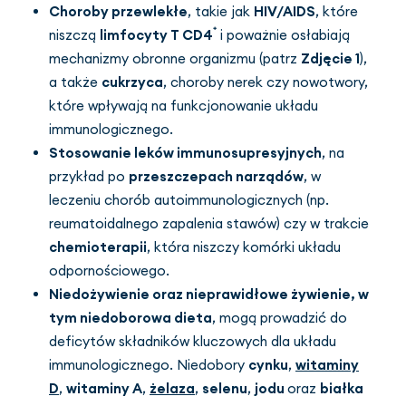
Choroby przewlekłe
, takie jak
HIV/AIDS
, które
⁺
niszczą
limfocyty T CD4
i poważnie osłabiają
mechanizmy obronne organizmu (patrz
Zdjęcie 1
),
a także
cukrzyca
, choroby nerek czy nowotwory,
które wpływają na funkcjonowanie układu
immunologicznego.
Stosowanie leków immunosupresyjnych
, na
przykład po
przeszczepach narządów
, w
leczeniu chorób autoimmunologicznych (np.
reumatoidalnego zapalenia stawów) czy w trakcie
chemioterapii
, która niszczy komórki układu
odpornościowego.
Niedożywienie oraz nieprawidłowe żywienie, w
tym niedoborowa dieta
, mogą prowadzić do
deficytów składników kluczowych dla układu
immunologicznego. Niedobory
cynku
,
witaminy
D
,
witaminy A
,
żelaza
,
selenu
,
jodu
oraz
białka