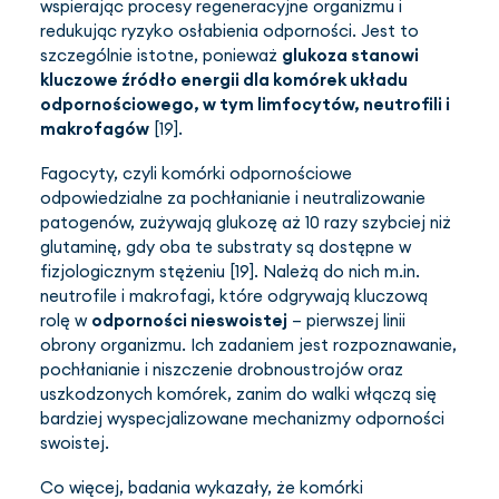
wspierając procesy regeneracyjne organizmu i
redukując ryzyko osłabienia odporności. Jest to
szczególnie istotne, ponieważ
glukoza stanowi
kluczowe źródło energii dla komórek układu
odpornościowego, w tym limfocytów, neutrofili i
makrofagów
[19].
Fagocyty, czyli komórki odpornościowe
odpowiedzialne za pochłanianie i neutralizowanie
patogenów, zużywają glukozę aż 10 razy szybciej niż
glutaminę, gdy oba te substraty są dostępne w
fizjologicznym stężeniu [19]. Należą do nich m.in.
neutrofile i makrofagi, które odgrywają kluczową
rolę w
odporności nieswoistej
– pierwszej linii
obrony organizmu. Ich zadaniem jest rozpoznawanie,
pochłanianie i niszczenie drobnoustrojów oraz
uszkodzonych komórek, zanim do walki włączą się
bardziej wyspecjalizowane mechanizmy odporności
swoistej.
Co więcej, badania wykazały, że komórki