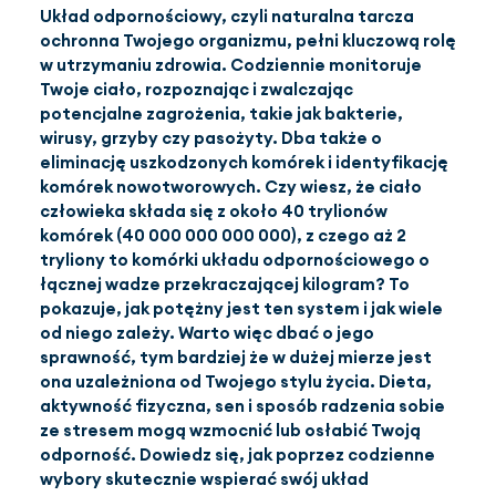
Układ odpornościowy, czyli naturalna tarcza
ochronna Twojego organizmu, pełni kluczową rolę
PL
(PLN)
w utrzymaniu zdrowia. Codziennie monitoruje
Twoje ciało, rozpoznając i zwalczając
potencjalne zagrożenia, takie jak bakterie,
wirusy, grzyby czy pasożyty. Dba także o
eliminację uszkodzonych komórek i identyfikację
komórek nowotworowych. Czy wiesz, że ciało
człowieka składa się z około 40 trylionów
komórek (40 000 000 000 000), z czego aż 2
tryliony to komórki układu odpornościowego o
łącznej wadze przekraczającej kilogram? To
pokazuje, jak potężny jest ten system i jak wiele
od niego zależy. Warto więc dbać o jego
sprawność, tym bardziej że w dużej mierze jest
ona uzależniona od Twojego stylu życia. Dieta,
aktywność fizyczna, sen i sposób radzenia sobie
ze stresem mogą wzmocnić lub osłabić Twoją
odporność. Dowiedz się, jak poprzez codzienne
wybory skutecznie wspierać swój układ