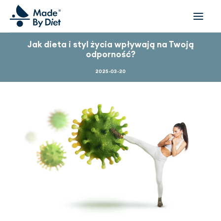
Jak dieta i styl życia wpływają na Twoją
odporność?
O NAS
NASI PODOPIECZNI
2025-03-20
WSPÓŁPRACA
OFERTA
DLA FIRM I ORGANIZACJI
FILMY
INSPIRACJE
ZESPÓŁ
DOŁĄCZ DO NAS
KONTAKT
UMÓW SIĘ NA KONSULTACJĘ