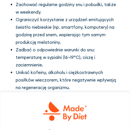
Zachować regularne godziny snu i pobudki, także
w weekendy.
Ograniczyć korzystanie z urządzeń emitujących
światło niebieskie (np. smartfony, komputery) na
godzinę przed snem, wspierając tym samym
produkcję melatoniny.
Zadbać o odpowiednie warunki do snu:
temperaturę w sypialni (16–19°C), ciszę i
zaciemnienie.
Unikać kofeiny, alkoholu i ciężkostrawnych
posiłków wieczorem, które negatywnie wpływają
na regenerację organizmu.
Zdrowe nawyki związane z wypoczynkiem to
nieodłączny element zasad zdrowego stylu życia,
który wzmacnia odporność organizmu i sprzyja jego
prawidłowemu funkcjonowaniu.
Hormony a odporność – jak stres i sen