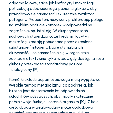
odpornościowe, takie jak limfocyty i makrofagi,
potrzebują odpowiedniego poziomu glukozy, aby
prawidłowo się namnażać i skutecznie zwalczać
patogeny. Proces ten, nazywany proliferacją, polega
na szybkim podziale komórek w odpowiedzi na
zagrożenie, np. infekcję. W eksperymentach
naukowych stwierdzono, że kiedy limfocyty i
makrofagi zostają pobudzone przez określone
substancje (mitogeny, które stymulują ich
aktywność), ich namnażanie się w organizmie
zachodzi efektywnie tylko wtedy, gdy dostępna ilość
glukozy przekracza standardowy poziom
fizjologiczny [19].
Komórki układu odpornościowego mają wyjątkowo
wysokie tempo metabolizmu, co podkreśla, jak
istotne jest dostarczanie im odpowiednich
składników odżywczych, aby mogły skutecznie
pełnić swoje funkcje i chronić organizm [19]. Z kolei
dieta uboga w węglowodany może dodatkowo
osłabiać odporność, szczególnie przy dużym