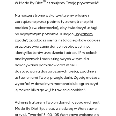
®
W Made By Diet
szanujemy Twoją prywatność!
wpływają na Twój układ
immunologiczny?
Na naszej stronie wykorzystujemy własne i
zarządzane przez podmioty zewnętrzne pliki
Funkcjonowanie układu odpornościowego jest ściśle
cookies (tzw. ciasteczka), aby świadczyć usługi
powiązane z gospodarką hormonalną organizmu.
na najwyższym poziomie. Klikając
„Wyrażam
Hormony regulują zarówno mechanizmy obronne, jak
i procesy zapalne, wpływając na skuteczność reakcji
zgodę”
, zgadzasz się na instalację plików cookies
immunologicznej. Kluczową rolę w tym kontekście
oraz przetwarzanie danych osobowych np.
odgrywają
melatonina, kortyzol i insulina
.
identyfikatorów urządzenia i adresu IP w celach
analitycznych i marketingowych w tym dla
Melatonina – wsparcie dla odporności
dokonywania pomiarów oraz w celu
podczas snu
dostosowania dostarczanych treści, zgodnie z
ustawieniami Twojej przeglądarki. Zgodę możesz
Melatonina, hormon produkowany głównie w nocy
wycofać w dowolnym momencie lub ograniczyć
przez szyszynkę, pełni istotną funkcję w regulacji
jej zakres klikając w „Ustawienia cookies”.
rytmu dobowego. Jej odpowiedni poziom nie tylko
poprawia jakość snu, ale także wzmacnia funkcje
Administratorem Twoich danych osobowych jest
immunologiczne. Melatonina wykazuje właściwości
Made By Diet Sp. z o.o. z siedzibą w Warszawie
przeciwzapalne i antyoksydacyjne, a jej niedobór
przy ul. Twardej 18, 00-105 Warszawa wpisana do
może prowadzić do osłabienia odpowiedzi