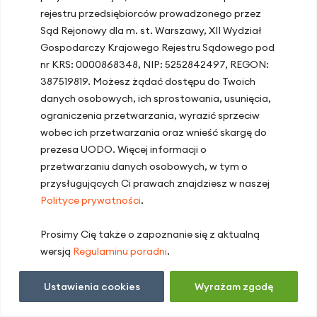
odpornościowej oraz zwiększonej podatności na
rejestru przedsiębiorców prowadzonego przez
infekcje.
Sąd Rejonowy dla m. st. Warszawy, XII Wydział
Gospodarczy Krajowego Rejestru Sądowego pod
Kortyzol – wpływ stresu na odporność
nr KRS: 0000868348, NIP: 5252842497, REGON:
387519819. Możesz żądać dostępu do Twoich
Kortyzol, znany jako hormon stresu, w
danych osobowych, ich sprostowania, usunięcia,
krótkotrwałych sytuacjach działa korzystnie,
ograniczenia przetwarzania, wyrazić sprzeciw
tłumiąc nadmierne reakcje zapalne. Jednak
wobec ich przetwarzania oraz wnieść skargę do
przewlekły stres i długotrwale podwyższony poziom
prezesa UODO. Więcej informacji o
kortyzolu mogą prowadzić do osłabienia odporności,
przetwarzaniu danych osobowych, w tym o
zmniejszonej produkcji limfocytów i większej
przysługujących Ci prawach znajdziesz w naszej
podatności na infekcje. Zaburzenia rytmu
Polityce prywatności
.
dobowego, brak regenerującego snu oraz przewlekły
stres sprzyjają także dysregulacji osi podwzgórze–
przysadka–nadnercza, co dodatkowo osłabia układ
Prosimy Cię także o zapoznanie się z aktualną
immunologiczny.
wersją
Regulaminu poradni
.
Insulina – równowaga metaboliczna a
Ustawienia cookies
Wyrażam zgodę
odporność