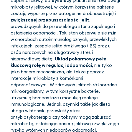
odpornościowy, do
dysbiozy
(zaburzenia równowagi
mikrobioty jelitowej, w którym korzystne bakterie
zostają wyparte przez patogenne drobnoustroje) i
zwiększonej przepuszczalności jelit
,
prowadzących do przewlekłego stanu zapalnego i
osłabienia odporności. Taki stan obserwuje się m.in.
w chorobach autoimmunologicznych, przewlekłych
infekcjach,
zespole jelita drażliwego
(IBS) oraz u
osób narażonych na długotrwały stres i
nieprawidłową dietę.
Układ pokarmowy pełni
kluczową rolę w regulacji odporności
, nie tylko
jako bariera mechaniczna, ale także poprzez
interakcje mikrobioty z komórkami
odpornościowymi. W zdrowych jelitach różnorodne
mikroorganizmy, w tym korzystne bakterie,
utrzymują homeostazę i modulują reakcje
immunologiczne. Jednak czynniki takie jak dieta
uboga w błonnik, przewlekły stres,
antybiotykoterapia czy toksyny mogą zaburzać
mikrobiotę, osłabiając barierę jelitową i zwiększając
ryzyko wtórnych niedoborów odporności.