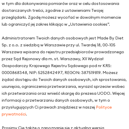
w tym dla dokonywania pomiarów oraz w celu dostosowania
dostarczanych treści, zgodnie z ustawieniami Twojej
strony
Lokalizacje gabinetów
przeglądarki. Zgodę możesz wycofać w dowolnym momencie
lub ograniczyć jej zakres klikając w „Ustawienia cookies”.
Warszawa, ul. Hoża 51
Kraków, ul. Zakopiańska 72D
odopieczni
Administratorem Twoich danych osobowych jest Made By Diet
Sp. z o.o. z siedzibą w Warszawie przy ul. Twardej 18, 00-105
Gdańsk, ul. Mariana Hemara 
praca
Warszawa wpisana do rejestru przedsiębiorców prowadzonego
a
przez Sąd Rejonowy dla m. st. Warszawy, XII Wydział
Gospodarczy Krajowego Rejestru Sądowego pod nr KRS:
m i organizacji
0000868348, NIP: 5252842497, REGON: 387519819. Możesz
k pojęć dietetycznych
żądać dostępu do Twoich danych osobowych, ich sprostowania,
usunięcia, ograniczenia przetwarzania, wyrazić sprzeciw wobec
ich przetwarzania oraz wnieść skargę do prezesa UODO. Więcej
erapia
informacji o przetwarzaniu danych osobowych, w tym o
cje
przysługujących Ci prawach znajdziesz w naszej
Polityce
ł
prywatności
.
 do nas
Prosimy Cię także o zapoznanie się z aktualną wersją