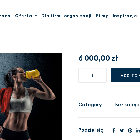
raca
Oferta
Dla firm i organizacji
Filmy
Inspiracje
6 000,00
zł
Pakiet
ADD TO
Dieta
w
sporcie
VIP
Category
Bez kategor
-
6
miesięcy
Podziel się
quantity