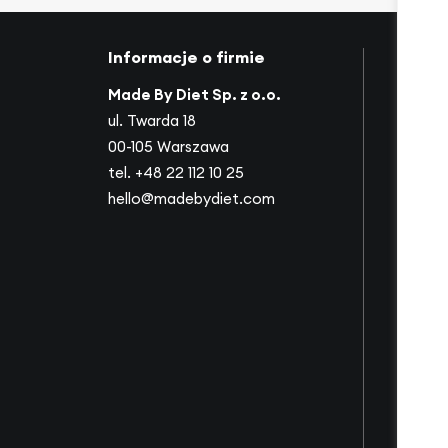
Informacje o firmie
Mapa 
Made By Diet Sp. z o.o.
O nas
ul. Twarda 18
Nasi p
00-105 Warszawa
Współ
tel.
+48 22 112 10 25
Ofert
hello@madebydiet.com
Dla fir
Słowni
Filmy
Dietot
Inspira
Zespó
Dołącz