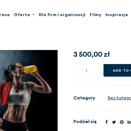
raca
Oferta
Dla firm i organizacji
Filmy
Inspiracje
3 500,00
zł
Pakiet
ADD TO
Dieta
w
sporcie
VIP
Category
Bez kategor
-
3
miesiące
Podziel się
quantity