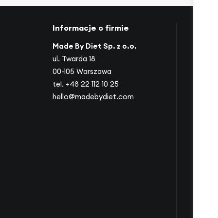
Informacje o firmie
Mapa 
Made By Diet Sp. z o.o.
O nas
ul. Twarda 18
Nasi p
00-105 Warszawa
Współ
tel.
+48 22 112 10 25
Ofert
hello@madebydiet.com
Dla fir
Słowni
Filmy
Dietot
Inspira
Zespó
Dołącz