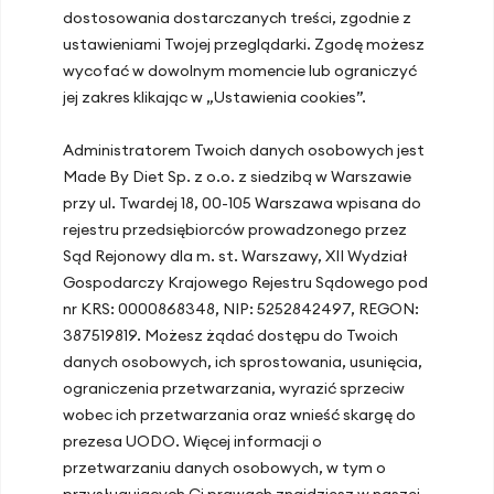
dostosowania dostarczanych treści, zgodnie z
Gdańsk, ul. Mariana Hemara 17
ustawieniami Twojej przeglądarki. Zgodę możesz
wycofać w dowolnym momencie lub ograniczyć
jej zakres klikając w „Ustawienia cookies”.
Ostatnie artykuły
Administratorem Twoich danych osobowych jest
Hipoglikemia reaktywna – przyczyny,
Made By Diet Sp. z o.o. z siedzibą w Warszawie
objawy, dieta i leczenie
przy ul. Twardej 18, 00-105 Warszawa wpisana do
Spadek energii po lunchu? Jak dieta w
rejestru przedsiębiorców prowadzonego przez
pracy poprawia koncentrację i
Sąd Rejonowy dla m. st. Warszawy, XII Wydział
produktywność
Gospodarczy Krajowego Rejestru Sądowego pod
nr KRS: 0000868348, NIP: 5252842497, REGON:
Jak dieta i styl życia wpływają na
387519819. Możesz żądać dostępu do Twoich
Twoją odporność?
danych osobowych, ich sprostowania, usunięcia,
Dieta śródziemnomorska – odkryj
ograniczenia przetwarzania, wyrazić sprzeciw
zasady i produkty najzdrowszej kuchni
wobec ich przetwarzania oraz wnieść skargę do
świata!
prezesa UODO. Więcej informacji o
przetwarzaniu danych osobowych, w tym o
Żelazo w diecie: Produkty bogate w