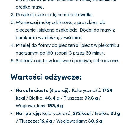
gładką masę.
Posiekaj czekoladę na małe kawałki.
Wymieszaj mąkę orkiszową z proszkiem do
pieczenia i siekaną czekoladą. Dodaj do masy z
burakami i wymieszaj z wiśniami.
Przelej do formy do pieczenia i piecz w piekarniku
nagrzanym do 180 stopni C przez 30 minut.
Schłodź ciasto w lodówce i podawaj schłodzone.
Wartości odżywcze:
Na całe ciasto (6 porcji):
Kaloryczność:
1754
kcal
/ Białko:
48,4 g
/ Tłuszcze:
99,8 g
/
Węglowodany:
183,6 g
Na 1 porcję:
Kaloryczność:
292 kcal
/ Białko:
8.1 g
/ Tłuszcze:
16,6 g
/ Węglowodany:
30,6 g