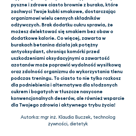
pyszne i zdrowe ciasto brownie z buraka, które
zachwyci Twoje kubki smakowe, dostarczając
PL
(PLN)
organizmowi wielu cennych składników
odżywczych. Brak dodatku cukru sprawia, że
możesz delektować się smakiem bez obaw o
dodatkowe kalorie. Co więcej, zawarta w
burakach betanina działa jak potężny
antyoksydant, chroniąc komórki przed
uszkodzeniami oksydacyjnymi a zawartość
azotanów może poprawić wydolność wysiłkową
oraz zdolność organizmu do wykorzystania tlenu
podczas treningu. To ciasto to nie tylko rozkosz
dla podniebienia i alternatywa dla słodzonych
cukrem i bogatych w tłuszcze nasycone
konwencjonalnych deserów, ale również wsparcie
dla Twojego zdrowia i aktywnego trybu życia!
Autorka: mgr inż. Klaudia Buczek, technolog
żywności, dietetyk