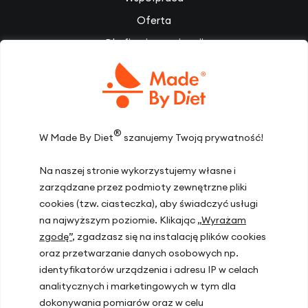
Oferta
Dla firm i organizacji
Słownik pojęć dietetycznych
Filmy
Dietoterapia
®
Inspiracje
W Made By Diet
szanujemy Twoją prywatność!
Zespół
Na naszej stronie wykorzystujemy własne i
Dołącz do nas
zarządzane przez podmioty zewnętrzne pliki
Kontakt
cookies (tzw. ciasteczka), aby świadczyć usługi
na najwyższym poziomie. Klikając
„Wyrażam
zgodę”
, zgadzasz się na instalację plików cookies
Lokalizacje gabinetów
oraz przetwarzanie danych osobowych np.
identyfikatorów urządzenia i adresu IP w celach
Warszawa, ul. Hoża 51
analitycznych i marketingowych w tym dla
Kraków, ul. Zakopiańska 72D
dokonywania pomiarów oraz w celu