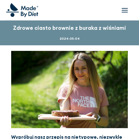
Zdrowe ciasto brownie z buraka z wiśniami
O NAS
2024-05-04
NASI PODOPIECZNI
WSPÓŁPRACA
OFERTA
DLA FIRM I ORGANIZACJI
FILMY
INSPIRACJE
ZESPÓŁ
DOŁĄCZ DO NAS
KONTAKT
UMÓW SIĘ NA KONSULTACJĘ
Wypróbuj nasz przepis na nietypowe, niezwykle