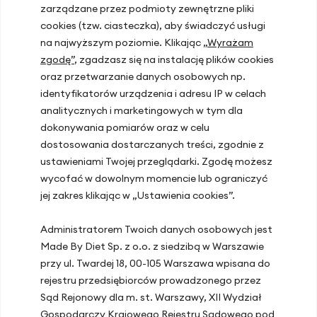
zarządzane przez podmioty zewnętrzne pliki
Kontakt
cookies (tzw. ciasteczka), aby świadczyć usługi
na najwyższym poziomie. Klikając
„Wyrażam
zgodę”
, zgadzasz się na instalację plików cookies
Lokalizacje gabinetów
oraz przetwarzanie danych osobowych np.
identyfikatorów urządzenia i adresu IP w celach
Warszawa, ul. Hoża 51
analitycznych i marketingowych w tym dla
Kraków, ul. Zakopiańska 72D
dokonywania pomiarów oraz w celu
dostosowania dostarczanych treści, zgodnie z
Gdańsk, ul. Mariana Hemara 17
ustawieniami Twojej przeglądarki. Zgodę możesz
wycofać w dowolnym momencie lub ograniczyć
jej zakres klikając w „Ustawienia cookies”.
Ostatnie artykuły
Administratorem Twoich danych osobowych jest
Hipoglikemia reaktywna – przyczyny,
Made By Diet Sp. z o.o. z siedzibą w Warszawie
objawy, dieta i leczenie
przy ul. Twardej 18, 00-105 Warszawa wpisana do
Spadek energii po lunchu? Jak dieta w
rejestru przedsiębiorców prowadzonego przez
pracy poprawia koncentrację i
Sąd Rejonowy dla m. st. Warszawy, XII Wydział
produktywność
Gospodarczy Krajowego Rejestru Sądowego pod