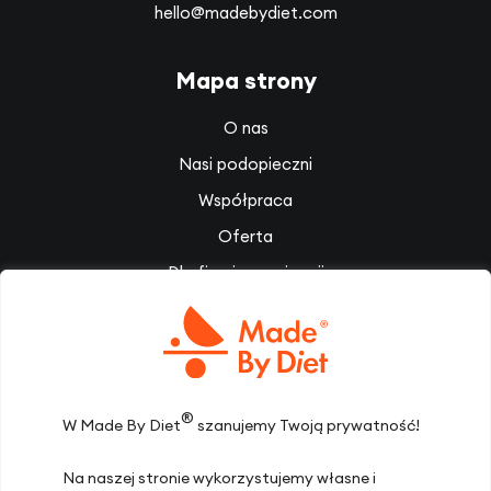
hello@madebydiet.com
Mapa strony
O nas
Nasi podopieczni
Współpraca
Oferta
Dla firm i organizacji
Słownik pojęć dietetycznych
Filmy
Dietoterapia
Inspiracje
®
W Made By Diet
szanujemy Twoją prywatność!
Zespół
Na naszej stronie wykorzystujemy własne i
Dołącz do nas