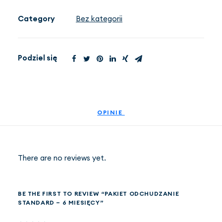
-
6
Category
Bez kategorii
miesięcy
PL
(PLN)
quantity
Podziel się
OPINIE 
There are no reviews yet.
BE THE FIRST TO REVIEW “PAKIET ODCHUDZANIE
STANDARD – 6 MIESIĘCY”