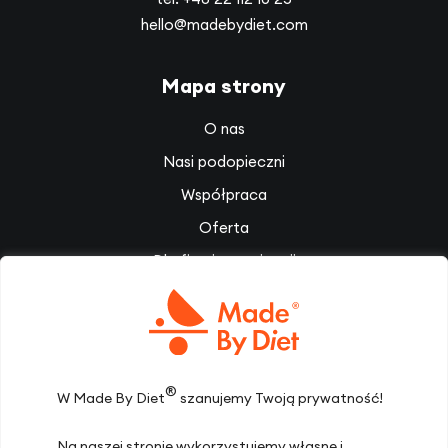
hello@madebydiet.com
Mapa strony
O nas
Nasi podopieczni
Współpraca
Oferta
Dla firm i organizacji
Słownik pojęć dietetycznych
Filmy
Dietoterapia
®
Inspiracje
W Made By Diet
szanujemy Twoją prywatność!
Zespół
Na naszej stronie wykorzystujemy własne i