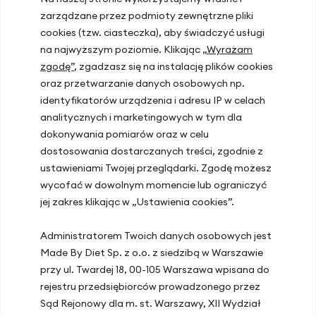
Dołącz do nas
zarządzane przez podmioty zewnętrzne pliki
Kontakt
cookies (tzw. ciasteczka), aby świadczyć usługi
na najwyższym poziomie. Klikając
„Wyrażam
zgodę”
, zgadzasz się na instalację plików cookies
Lokalizacje gabinetów
oraz przetwarzanie danych osobowych np.
identyfikatorów urządzenia i adresu IP w celach
Warszawa, ul. Hoża 51
analitycznych i marketingowych w tym dla
Kraków, ul. Zakopiańska 72D
dokonywania pomiarów oraz w celu
dostosowania dostarczanych treści, zgodnie z
Gdańsk, ul. Mariana Hemara 17
ustawieniami Twojej przeglądarki. Zgodę możesz
wycofać w dowolnym momencie lub ograniczyć
jej zakres klikając w „Ustawienia cookies”.
Ostatnie artykuły
Administratorem Twoich danych osobowych jest
Hipoglikemia reaktywna – przyczyny,
Made By Diet Sp. z o.o. z siedzibą w Warszawie
objawy, dieta i leczenie
przy ul. Twardej 18, 00-105 Warszawa wpisana do
Spadek energii po lunchu? Jak dieta w
rejestru przedsiębiorców prowadzonego przez
pracy poprawia koncentrację i
Sąd Rejonowy dla m. st. Warszawy, XII Wydział