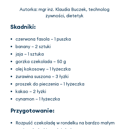
Autorka: mgr inż. Klaudia Buczek, technolog
żywności, dietetyk
PL
(PLN)
Skadniki:
czerwona fasola – 1 puszka
banany – 2 sztuki
jaja – 1 sztuka
gorzka czekolada – 50 g
olej kokosowy – 1 łyżeczka
żurawina suszona – 3 łyżki
proszek do pieczenia – 1 łyżeczka
kakao – 2 łyżki
cynamon – 1 łyżeczka
Przygotowanie:
Rozpuść czekoladę w rondelku na bardzo małym