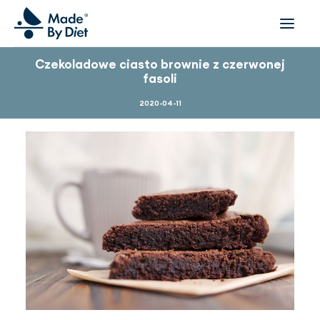
Czekoladowe ciasto brownie z czerwonej
fasoli
O NAS
NASI PODOPIECZNI
2020-04-11
WSPÓŁPRACA
OFERTA
DLA FIRM I ORGANIZACJI
FILMY
INSPIRACJE
ZESPÓŁ
DOŁĄCZ DO NAS
KONTAKT
UMÓW SIĘ NA KONSULTACJĘ