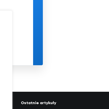
P
W
Ś
C
P
S
27
28
29
30
31
1
3
4
5
6
7
8
10
11
12
13
14
15
17
18
19
20
21
22
24
25
26
27
28
29
31
1
2
3
4
5
Ostatnie artykuły