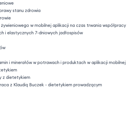
ieniowe
prawy stanu zdrowia
drowie
żywieniowego w mobilnej aplikacji na czas trwania współpracy
ch i elastycznych
7-dniowych
jadłospisów
pów
amin i minerałów w potrawach i produktach w aplikacji mobilnej
etetykiem
y z dietetykiem
raca z Klaudią Buczek - dietetykiem prowadzącym