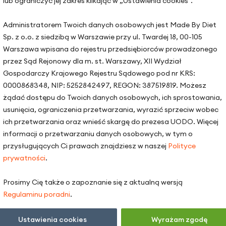
lub ograniczyć jej zakres klikając w „Ustawienia cookies”.
Warszawa, ul. Hoża 51
Kraków, ul. Zakopiańska 72D
odopieczni
Administratorem Twoich danych osobowych jest Made By Diet
Sp. z o.o. z siedzibą w Warszawie przy ul. Twardej 18, 00-105
Gdańsk, ul. Mariana Hemara 
praca
Warszawa wpisana do rejestru przedsiębiorców prowadzonego
a
przez Sąd Rejonowy dla m. st. Warszawy, XII Wydział
Gospodarczy Krajowego Rejestru Sądowego pod nr KRS:
m i organizacji
0000868348, NIP: 5252842497, REGON: 387519819. Możesz
k pojęć dietetycznych
żądać dostępu do Twoich danych osobowych, ich sprostowania,
usunięcia, ograniczenia przetwarzania, wyrazić sprzeciw wobec
ich przetwarzania oraz wnieść skargę do prezesa UODO. Więcej
erapia
informacji o przetwarzaniu danych osobowych, w tym o
cje
przysługujących Ci prawach znajdziesz w naszej
Polityce
ł
prywatności
.
 do nas
Prosimy Cię także o zapoznanie się z aktualną wersją
kt
Regulaminu poradni
.
Ustawienia cookies
Wyrażam zgodę
zystkie